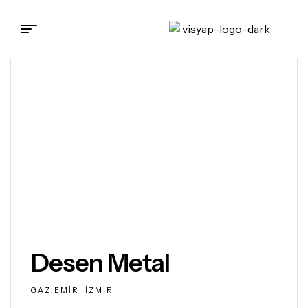
HOME
>
PROJECTS
>
DESEN METAL
Desen Metal
GAZIEMIR, İZMIR